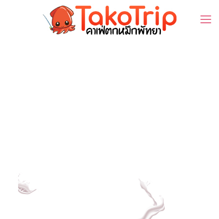
icecream2-
sectionbg1