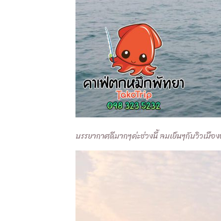
บรรยากาศดีมากๆค่ะช่วงนี้ ลมเย็นๆกับวิวเมือ