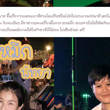
ขึ้นเรือจากเเหลมบาลีฮายโดยเรือสปีดโบ้ทไปประมาณ10นาที พอไปถึง
ิน รับลมเย็นๆ มีอาหารและเครื่องดื่มขาย ตกหมึก ตกปลามีเบ็ดให้พร้
รถเรียกพนักงานให้ไปทำซาซิมิได้เลย ไม่เสียตังค่ะ ฟรี