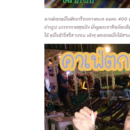
คาเฟ่ตกหมึกพัทยาใจกลางทะเล คนละ 400 บาท 
ถ่ายรูป บรรยากาศสุดปัง นั่งดูพระอาทิตย์ตกด
ได้ หมึกตัวใสใส กรอบ เด้งๆ พอตกหมึกได้สามา