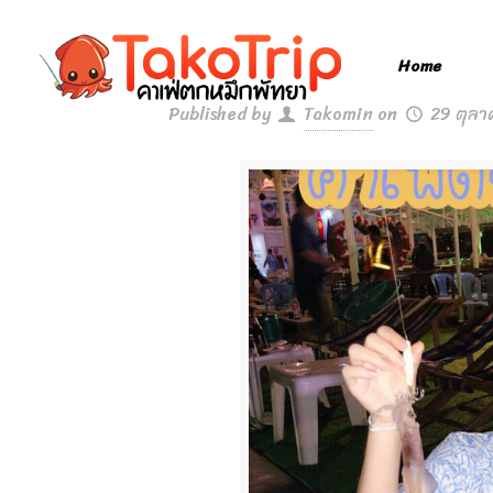
Home
Published by
Takomin
on
29 ตุล