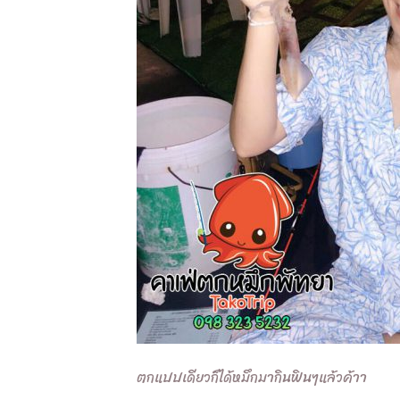
ตกแปปเดียวก็ได้หมึกมากินฟินๆแล้วค้าา