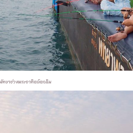
งพัทยาช่วงพระอาทิตย์ตกดิน